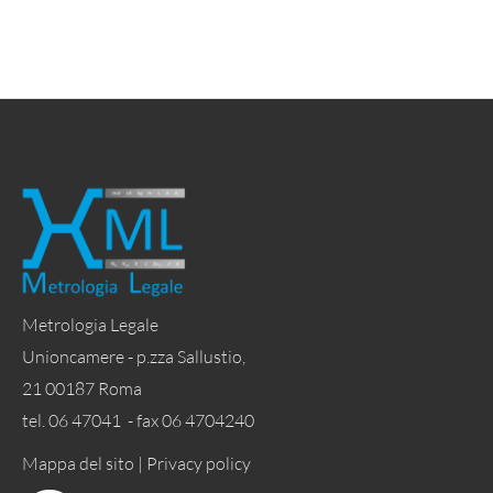
Metrologia Legale
Unioncamere - p.zza Sallustio,
21 00187 Roma
tel. 06 47041 - fax 06 4704240
Mappa del sito |
Privacy policy