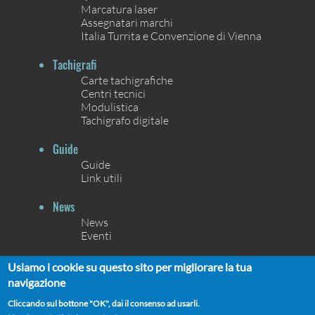
Marcatura laser
Assegnatari marchi
Italia Turrita e Convenzione di Vienna
Tachigrafi
Carte tachigrafiche
Centri tecnici
Modulistica
Tachigrafo digitale
Guide
Guide
Link utili
News
News
Eventi
Contatti
Usiamo i cookie su questo sito per migliorare la tua
Contatti
navigazione
Chi siamo
Cliccando sul bottone "OK", dai il consenso ad usarli.