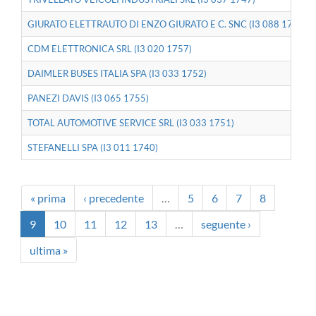
GIURATO ELETTRAUTO DI ENZO GIURATO E C. SNC (I3 088 1756)
CDM ELETTRONICA SRL (I3 020 1757)
DAIMLER BUSES ITALIA SPA (I3 033 1752)
PANEZI DAVIS (I3 065 1755)
TOTAL AUTOMOTIVE SERVICE SRL (I3 033 1751)
STEFANELLI SPA (I3 011 1740)
« prima
‹ precedente
…
5
6
7
8
9
10
11
12
13
…
seguente ›
ultima »