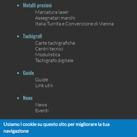
Metalli preziosi
Marcatura laser
Assegnatari marchi
Italia Turrita e Convenzione di Vienna
Tachigrafi
Carte tachigrafiche
Centri tecnici
Modulistica
Tachigrafo digitale
Guide
Guide
Link utili
News
News
Eventi
Contatti
Usiamo i cookie su questo sito per migliorare la tua
Contatti
navigazione
Chi siamo