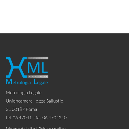
Metrologia Legale
Unioncamere - p.zza Sallustio,
21 00187 Roma
tel. 06 47041 - fax 06 4704240
Mappa del sito |
Privacy policy