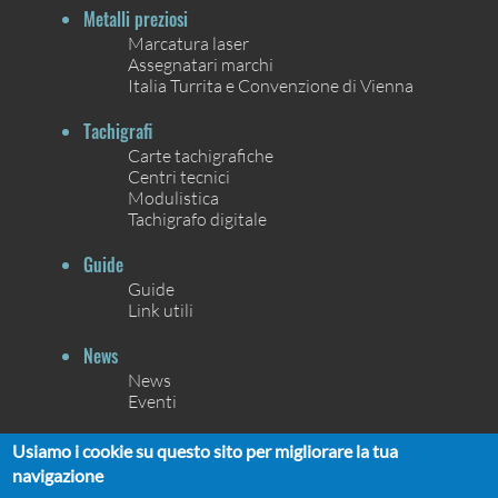
Metalli preziosi
Marcatura laser
Assegnatari marchi
Italia Turrita e Convenzione di Vienna
Tachigrafi
Carte tachigrafiche
Centri tecnici
Modulistica
Tachigrafo digitale
Guide
Guide
Link utili
News
News
Eventi
Contatti
Usiamo i cookie su questo sito per migliorare la tua
Contatti
navigazione
Chi siamo