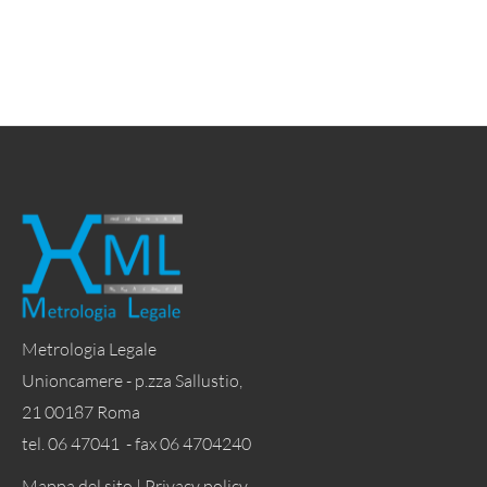
Metrologia Legale
Unioncamere - p.zza Sallustio,
21 00187 Roma
tel. 06 47041 - fax 06 4704240
Mappa del sito |
Privacy policy