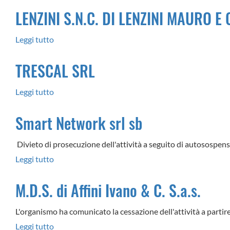
BORGO
LENZINI S.N.C. DI LENZINI MAURO E 
DIESEL
SRL
Leggi tutto
su
LENZINI
TRESCAL SRL
S.N.C.
DI
Leggi tutto
su
LENZINI
TRESCAL
MAURO
Smart Network srl sb
SRL
E
C.
Divieto di prosecuzione dell'attività a seguito di autosospen
–
Leggi tutto
su
OdI
Smart
M.D.S. di Affini Ivano & C. S.a.s.
LENZILAB
Network
srl
L'organismo ha comunicato la cessazione dell'attività a parti
sb
Leggi tutto
su