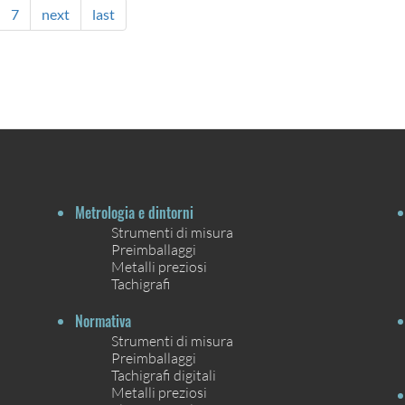
7
next
last
Metrologia e dintorni
Strumenti di misura
Preimballaggi
Metalli preziosi
Tachigrafi
Normativa
Strumenti di misura
Preimballaggi
Tachigrafi digitali
Metalli preziosi