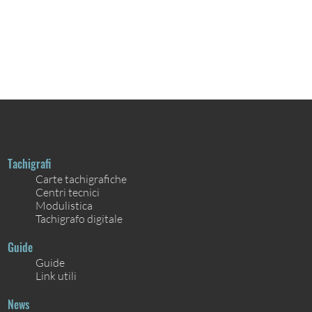
Tachigrafi
Carte tachigrafiche
Centri tecnici
Modulistica
Tachigrafo digitale
Guide
Guide
Link utili
News