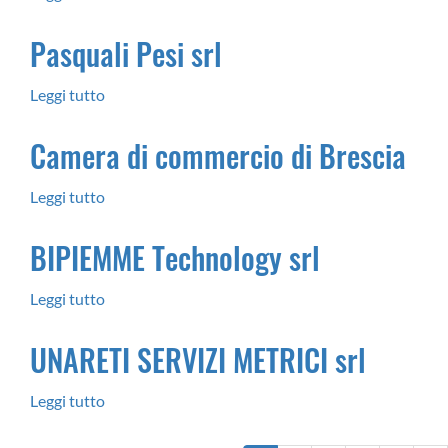
M.D.S.
Pasquali Pesi srl
di
Affini
Leggi tutto
su
Ivano
Pasquali
&
Camera di commercio di Brescia
Pesi
C.
srl
S.a.s.
Leggi tutto
su
Camera
BIPIEMME Technology srl
di
commercio
Leggi tutto
su
di
BIPIEMME
Brescia
UNARETI SERVIZI METRICI srl
Technology
srl
Leggi tutto
su
UNARETI