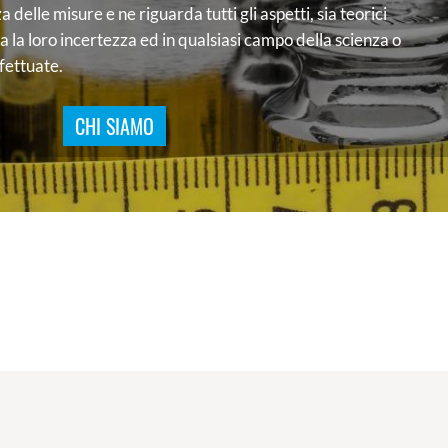
 delle misure e ne riguarda tutti gli aspetti, sia teorici
oggetti alla metrologia legale sono tutti quegli strumenti
a la loro incertezza ed in qualsiasi campo della scienza o
ne di misura legale: funzione di misura giustificata da
fettuate.
ico.
CHI SIAMO
APRI