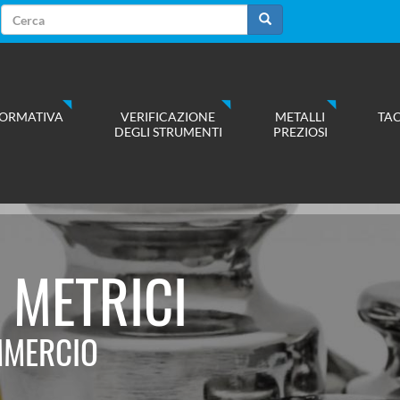
Form
di
Cerca
ricerca
ORMATIVA
VERIFICAZIONE
METALLI
TA
DEGLI STRUMENTI
PREZIOSI
I METRICI
MMERCIO