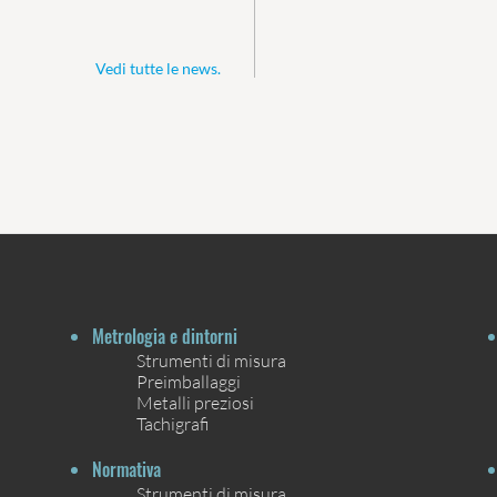
Vedi tutte le news.
Metrologia e dintorni
Strumenti di misura
Preimballaggi
Metalli preziosi
Tachigrafi
Normativa
Strumenti di misura