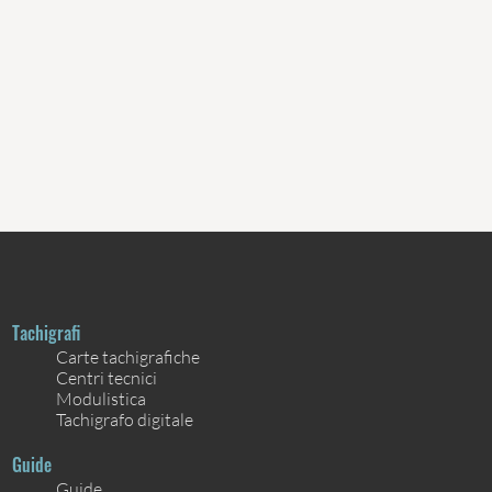
Tachigrafi
Carte tachigrafiche
Centri tecnici
Modulistica
Tachigrafo digitale
Guide
Guide