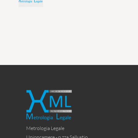
Metrologia Legale
Unioncamere - p.zza Sallustio,