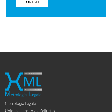
CONTATTI
Metrologia Legale
Unioncamere - p.zza Sallustio,