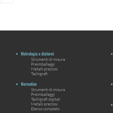
Metrologia e dintorni
Strumenti di misura
Preimballaggi
Metalli preziosi
Tachigrafi
Normativa
Strumenti di misura
Preimballaggi
Tachigrafi digitali
Metalli preziosi
Elenco completo