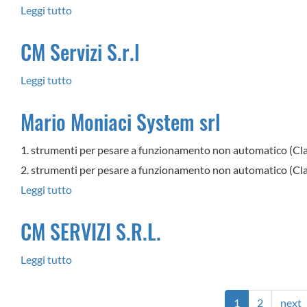
Leggi tutto
su
di
CM
Catanzaro
CM Servizi S.r.l
SERVIZI
S.R.L.
Leggi tutto
su
CM
Mario Moniaci System srl
Servizi
S.r.l
1. strumenti per pesare a funzionamento non automatico (Class
2. strumenti per pesare a funzionamento non automatico (Class
Leggi tutto
su
Mario
CM SERVIZI S.R.L.
Moniaci
System
Leggi tutto
su
srl
CM
SERVIZI
1
2
next