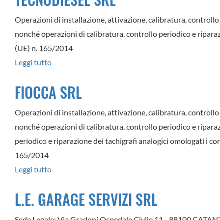
Operazioni di installazione, attivazione, calibratura, controllo 
nonché operazioni di calibratura, controllo periodico e riparaz
(UE) n. 165/2014
Leggi tutto
su
TECNODIESEL
FIOCCA SRL
SRL
Operazioni di installazione, attivazione, calibratura, controllo 
nonché operazioni di calibratura, controllo periodico e riparazi
periodico e riparazione dei tachigrafi analogici omologati i co
165/2014
Leggi tutto
su
FIOCCA
L.E. GARAGE SERVIZI SRL
SRL
Sede Legale: Via Gradoni Ospedale Civile 11 - 88100 CATA