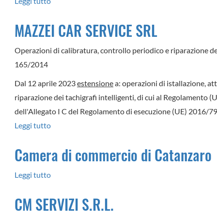
Leggi tutto
su
OFFICINA
MAZZEI CAR SERVICE SRL
MECCANICA
DI
Operazioni di calibratura, controllo periodico e riparazione dei
FILOMENA
165/2014
CASALINUOVO
Dal 12 aprile 2023
estensione
a: operazioni di istallazione, at
riparazione dei tachigrafi intelligenti, di cui al Regolamento 
dell'Allegato I C del Regolamento di esecuzione (UE) 2016/799
Leggi tutto
su
MAZZEI
Camera di commercio di Catanzaro
CAR
SERVICE
Leggi tutto
su
SRL
Camera
CM SERVIZI S.R.L.
di
commercio