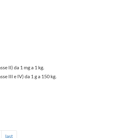
e II) da 1 mg a 1 kg.
e III e IV) da 1 g a 150 kg.
last