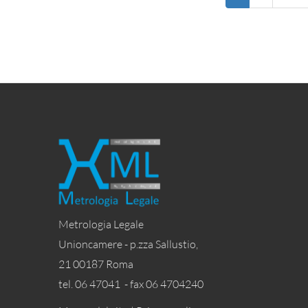
S.R.L.
Metrologia Legale
Unioncamere - p.zza Sallustio,
21 00187 Roma
tel. 06 47041 - fax 06 4704240