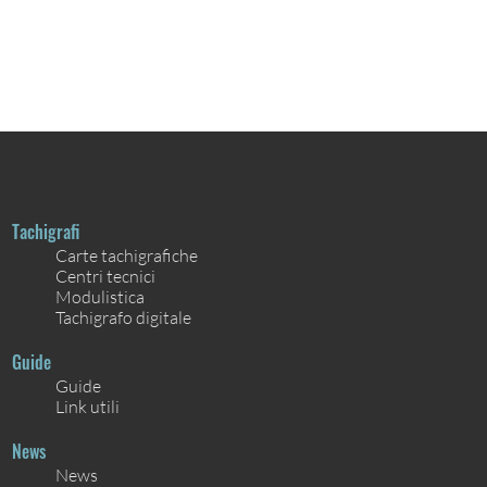
Tachigrafi
Carte tachigrafiche
Centri tecnici
Modulistica
Tachigrafo digitale
Guide
Guide
Link utili
News
News