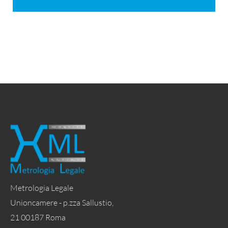
Metrologia Legale
Unioncamere - p.zza Sallustio,
21 00187 Roma