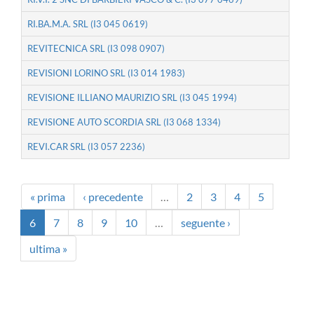
RI.BA.M.A. SRL (I3 045 0619)
REVITECNICA SRL (I3 098 0907)
REVISIONI LORINO SRL (I3 014 1983)
REVISIONE ILLIANO MAURIZIO SRL (I3 045 1994)
REVISIONE AUTO SCORDIA SRL (I3 068 1334)
REVI.CAR SRL (I3 057 2236)
« prima
‹ precedente
…
2
3
4
5
6
7
8
9
10
…
seguente ›
ultima »