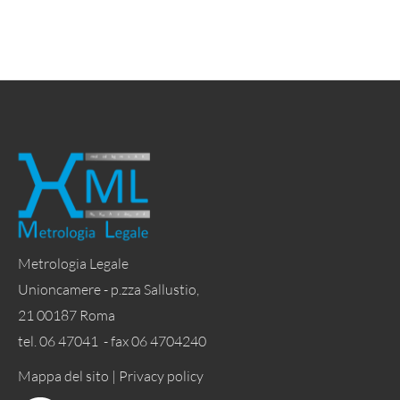
Metrologia Legale
Unioncamere - p.zza Sallustio,
21 00187 Roma
tel. 06 47041 - fax 06 4704240
Mappa del sito |
Privacy policy