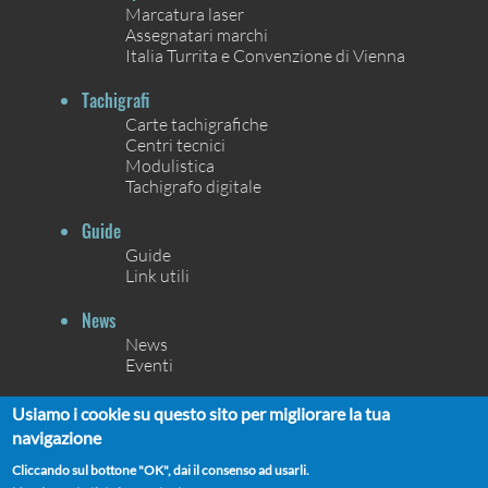
Marcatura laser
Assegnatari marchi
Italia Turrita e Convenzione di Vienna
Tachigrafi
Carte tachigrafiche
Centri tecnici
Modulistica
Tachigrafo digitale
Guide
Guide
Link utili
News
News
Eventi
Contatti
Usiamo i cookie su questo sito per migliorare la tua
Contatti
navigazione
Chi siamo
Cliccando sul bottone "OK", dai il consenso ad usarli.