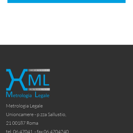
Metrologia Legale
Unioncamere - p.zza Sallustio,
21 00187 Roma
tel. 06 47041 - fax 06 4704240