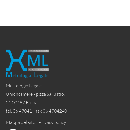
Metrologia Legale
Unioncamere - p.zza Sallustio,
21 00187 Roma
tel. 06 47041 - fax 06 4704240
Mappa del sito |
Privacy policy