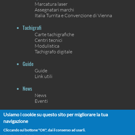
Marcatura laser
Assegnatari marchi
Italia Turrita e Convenzione di Vienna
Tachigrafi
Carte tachigrafiche
Centri tecnici
Modulistica
Tachigrafo digitale
Guide
Guide
Link utili
News
News
Eventi
Contatti
Usiamo i cookie su questo sito per migliorare la tua
Contatti
navigazione
Chi siamo
Cliccando sul bottone "OK", dai il consenso ad usarli.