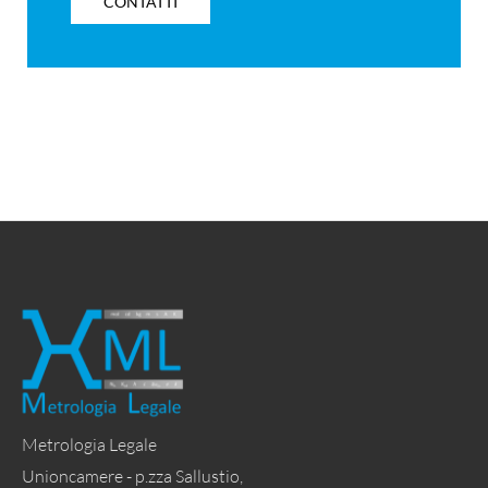
CONTATTI
Metrologia Legale
Unioncamere - p.zza Sallustio,