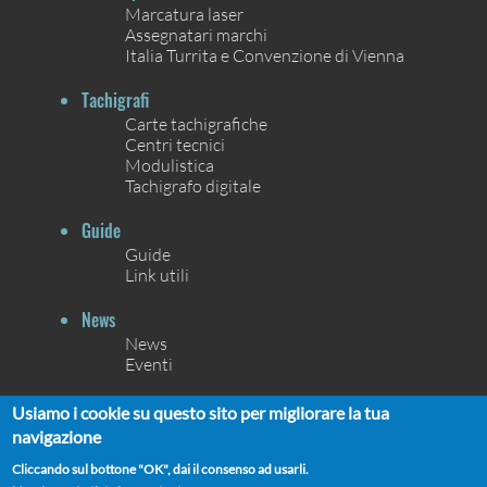
Marcatura laser
Assegnatari marchi
Italia Turrita e Convenzione di Vienna
Tachigrafi
Carte tachigrafiche
Centri tecnici
Modulistica
Tachigrafo digitale
Guide
Guide
Link utili
News
News
Eventi
Contatti
Usiamo i cookie su questo sito per migliorare la tua
Contatti
navigazione
Chi siamo
Cliccando sul bottone "OK", dai il consenso ad usarli.