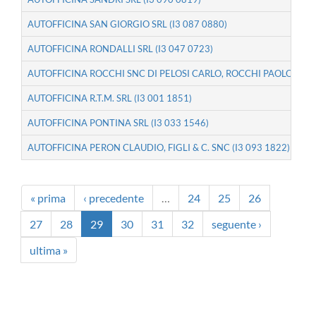
AUTOFFICINA SAN GIORGIO SRL (I3 087 0880)
AUTOFFICINA RONDALLI SRL (I3 047 0723)
AUTOFFICINA ROCCHI SNC DI PELOSI CARLO, ROCCHI PAOLO & POP
AUTOFFICINA R.T.M. SRL (I3 001 1851)
AUTOFFICINA PONTINA SRL (I3 033 1546)
AUTOFFICINA PERON CLAUDIO, FIGLI & C. SNC (I3 093 1822)
« prima
‹ precedente
…
24
25
26
27
28
29
30
31
32
seguente ›
ultima »