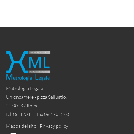
Metrologia Legale
Unioncamere - p.zza Sallustio,
21 00187 Roma
tel. 06 47041 - fax 06 4704240
Mappa del sito |
Privacy policy