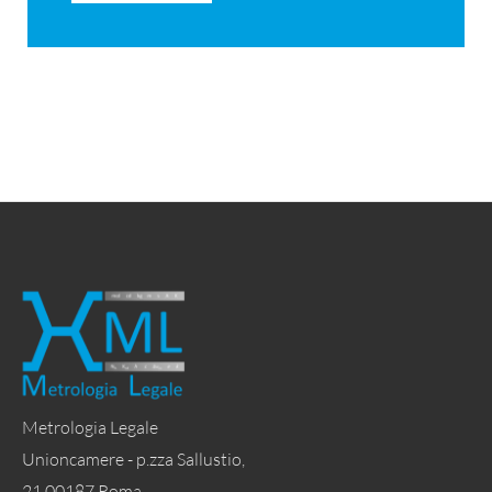
Metrologia Legale
Unioncamere - p.zza Sallustio,
21 00187 Roma