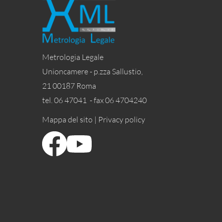
Metrologia Legale
Unioncamere - p.zza Sallustio,
21 00187 Roma
tel. 06 47041 - fax 06 4704240
Mappa del sito |
Privacy policy