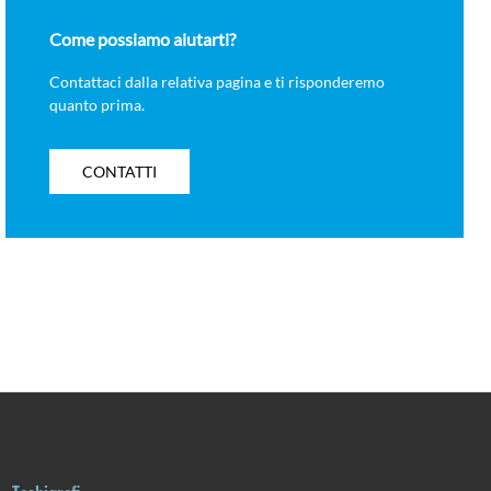
Come possiamo aiutarti?
Contattaci dalla relativa pagina e ti risponderemo
quanto prima.
CONTATTI