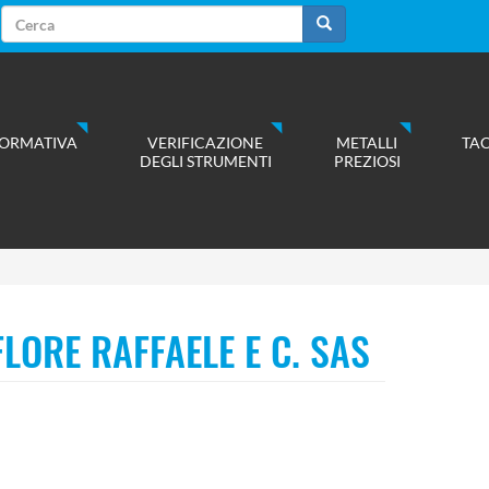
Form
di
Cerca
ricerca
ORMATIVA
VERIFICAZIONE
METALLI
TA
DEGLI STRUMENTI
PREZIOSI
FLORE RAFFAELE E C. SAS