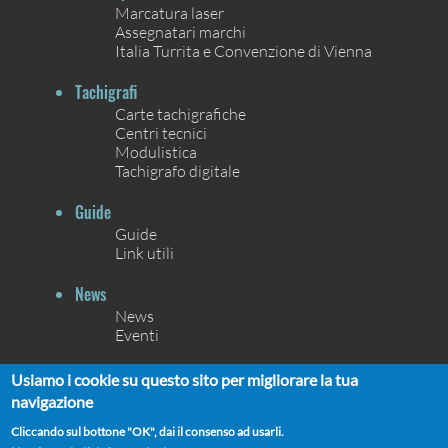
Marcatura laser
Assegnatari marchi
Italia Turrita e Convenzione di Vienna
Tachigrafi
Carte tachigrafiche
Centri tecnici
Modulistica
Tachigrafo digitale
Guide
Guide
Link utili
News
News
Eventi
Contatti
Usiamo i cookie su questo sito per migliorare la tua
Contatti
navigazione
Chi siamo
Cliccando sul bottone "OK", dai il consenso ad usarli.