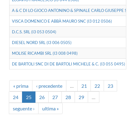
A & C DI LO GIOCO ANTONINO & SPINALE CARLO GIUSEPPE SNC (I
VISCA DOMENICO E ABBÀ MAURO SNC (I3 012 0506)
D.C.S. SRL (I3 053 0504)
DIESEL NORD SRL (I3 006 0505)
MOLISE RICAMBI SRL (I3 008 0498)
DE BARTOLI SNC DI DE BARTOLI MICHELE & C. (I3 055 0495)
« prima
‹ precedente
…
21
22
23
24
25
26
27
28
29
…
seguente ›
ultima »