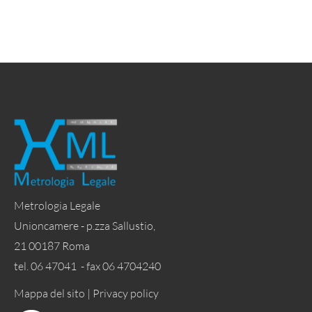
Metrologia Legale
Unioncamere - p.zza Sallustio,
21 00187 Roma
tel. 06 47041 - fax 06 4704240
Mappa del sito |
Privacy policy