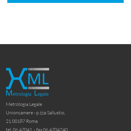
Metrologia Legale
Unioncamere - p.zza Sallustio,
21 00187 Roma
tel. 06 47041 - fax 06 4704240