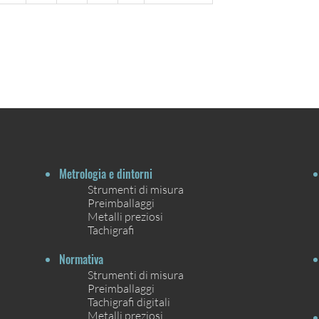
Metrologia e dintorni
Strumenti di misura
Preimballaggi
Metalli preziosi
Tachigrafi
Normativa
Strumenti di misura
Preimballaggi
Tachigrafi digitali
Metalli preziosi