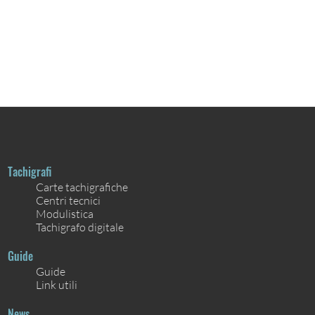
Tachigrafi
Carte tachigrafiche
Centri tecnici
Modulistica
Tachigrafo digitale
Guide
Guide
Link utili
News