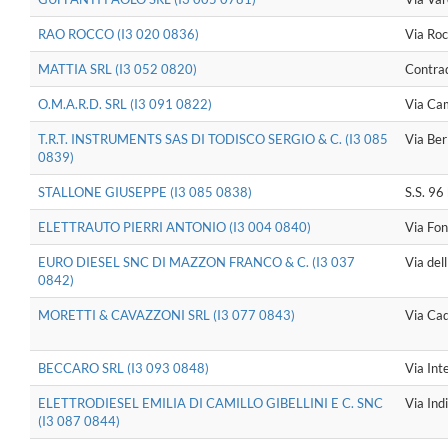
RAO ROCCO (I3 020 0836)
Via Roc
MATTIA SRL (I3 052 0820)
Contra
O.M.A.R.D. SRL (I3 091 0822)
Via Ca
T.R.T. INSTRUMENTS SAS DI TODISCO SERGIO & C. (I3 085
Via Ber
0839)
STALLONE GIUSEPPE (I3 085 0838)
S.S. 9
ELETTRAUTO PIERRI ANTONIO (I3 004 0840)
Via Fon
EURO DIESEL SNC DI MAZZON FRANCO & C. (I3 037
Via del
0842)
MORETTI & CAVAZZONI SRL (I3 077 0843)
Via Cad
BECCARO SRL (I3 093 0848)
Via Int
ELETTRODIESEL EMILIA DI CAMILLO GIBELLINI E C. SNC
Via In
(I3 087 0844)