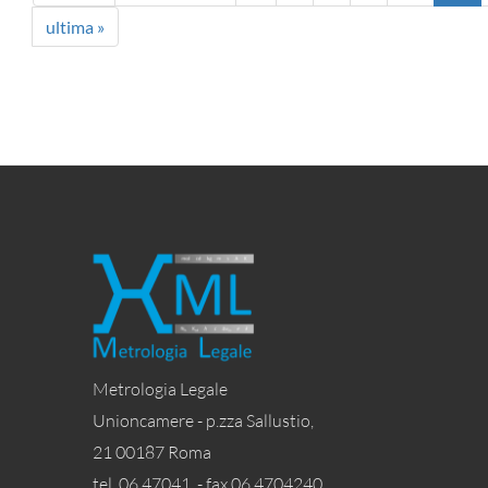
ultima »
Metrologia Legale
Unioncamere - p.zza Sallustio,
21 00187 Roma
tel. 06 47041 - fax 06 4704240