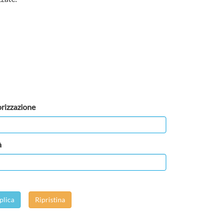
rizzazione
à
plica
Ripristina