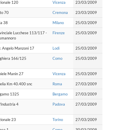
zionale 120
Vicenza
23/03/2009
to 70
Cremona
23/03/2009
lia 38
Milano
25/03/2009
vinciale Lucchese 113/117 -
Firenze
25/03/2009
Osmannoro
v. Angelo Manzoni 17
Lodi
25/03/2009
ughiera 166/125
Como
25/03/2009
niele Manin 27
Vicenza
25/03/2009
relia Km 40.400 snc
Roma
27/03/2009
rgamo 1325
Bergamo
27/03/2009
'Industria 4
Padova
27/03/2009
ionale 23
Torino
27/03/2009
ese 1
Como
30/03/2009