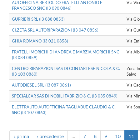
AUTOFFICINA BERTOLDO FRATELLI ANTONIO E
Via Vic
FRANCESCO SNC (I3 090 0846)
GURRIERI SRL (I3 088 0853)
Via Gio
CI.ZETA SRL AUTORIPARAZIONI (I3 047 0856)
Via Gu
GHIA ROMANO (I3 021 0858)
Via Emi
FRATELLI MORICHI DI ANDREA E MARZIA MORICHI SNC
Via Alb
(I3 084 0859)
CENTRO RIPARAZIONI SAS DI CONTARTESE NICOLA & C.
Zona In
(I3 103 0860)
Salvo
AUTODIESEL SRL (I3 087 0861)
Via Cad
SPECIALCAR SAS DI NOBILI FABRIZIO & C. (I3 035 0849)
Via Min
ELETTRAUTO AUTOFFICINA TAGLIABUE CLAUDIO & C.
Via Son
SNC (I3 107 0863)
« prima
‹ precedente
…
7
8
9
10
11