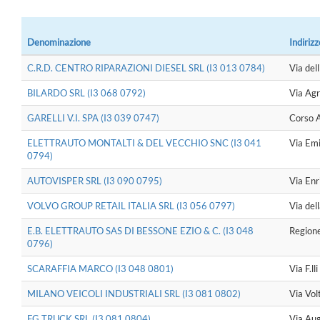
Denominazione
Indirizz
C.R.D. CENTRO RIPARAZIONI DIESEL SRL (I3 013 0784)
Via del
BILARDO SRL (I3 068 0792)
Via Agr
GARELLI V.I. SPA (I3 039 0747)
Corso 
ELETTRAUTO MONTALTI & DEL VECCHIO SNC (I3 041
Via Em
0794)
AUTOVISPER SRL (I3 090 0795)
Via Enr
VOLVO GROUP RETAIL ITALIA SRL (I3 056 0797)
Via del
E.B. ELETTRAUTO SAS DI BESSONE EZIO & C. (I3 048
Region
0796)
SCARAFFIA MARCO (I3 048 0801)
Via F.ll
MILANO VEICOLI INDUSTRIALI SRL (I3 081 0802)
Via Vol
FG TRUCK SRL (I3 081 0804)
Via Au