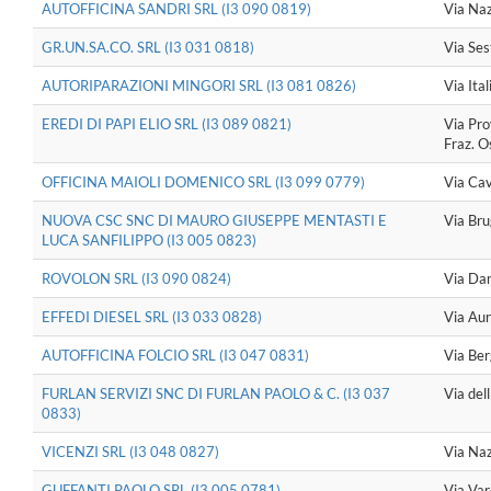
AUTOFFICINA SANDRI SRL (I3 090 0819)
Via Na
GR.UN.SA.CO. SRL (I3 031 0818)
Via Ses
AUTORIPARAZIONI MINGORI SRL (I3 081 0826)
Via Ita
EREDI DI PAPI ELIO SRL (I3 089 0821)
Via Pro
Fraz. 
OFFICINA MAIOLI DOMENICO SRL (I3 099 0779)
Via Ca
NUOVA CSC SNC DI MAURO GIUSEPPE MENTASTI E
Via Br
LUCA SANFILIPPO (I3 005 0823)
ROVOLON SRL (I3 090 0824)
Via Da
EFFEDI DIESEL SRL (I3 033 0828)
Via Au
AUTOFFICINA FOLCIO SRL (I3 047 0831)
Via Be
FURLAN SERVIZI SNC DI FURLAN PAOLO & C. (I3 037
Via dell
0833)
VICENZI SRL (I3 048 0827)
Via Naz
GUFFANTI PAOLO SRL (I3 005 0781)
Via Var