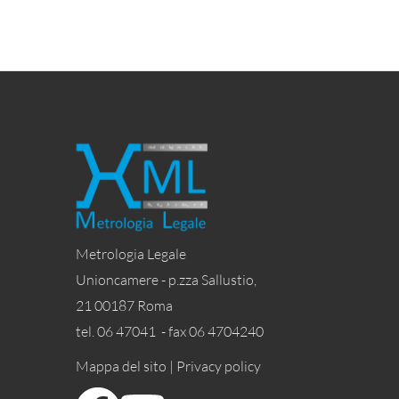
Metrologia Legale
Unioncamere - p.zza Sallustio,
21 00187 Roma
tel. 06 47041 - fax 06 4704240
Mappa del sito |
Privacy policy