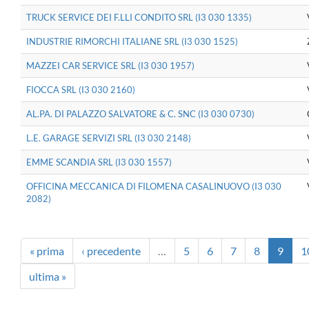
TRUCK SERVICE DEI F.LLI CONDITO SRL (I3 030 1335)
INDUSTRIE RIMORCHI ITALIANE SRL (I3 030 1525)
MAZZEI CAR SERVICE SRL (I3 030 1957)
FIOCCA SRL (I3 030 2160)
AL.PA. DI PALAZZO SALVATORE & C. SNC (I3 030 0730)
L.E. GARAGE SERVIZI SRL (I3 030 2148)
EMME SCANDIA SRL (I3 030 1557)
OFFICINA MECCANICA DI FILOMENA CASALINUOVO (I3 030
2082)
« prima
‹ precedente
…
5
6
7
8
9
1
ultima »