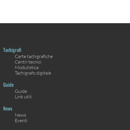
Tachigrafi
Carte tachigrafiche
Centri tecnici
Modulistica
Tachigrafo digitale
Guide
Guide
Link utili
News
News
Eventi