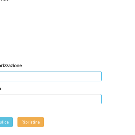
rizzazione
à
plica
Ripristina