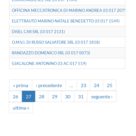
OFFICINA MECCATRONICA DI MARINO ANDREA (I3 017 2075)
ELETTRAUTO MARINO NATALE BENEDETTO (I3 017 1549)
DISEL CAR SRL (I3 017 2131)
O.M.V.I. DI RUSSO SALVATORE SRL (I3 017 1818)
RANDAZZO DOMENICO SRL (I3 017 0073)
GIACALONE ANTONINO (I3 AC 017 519)
« prima
‹ precedente
…
23
24
25
26
27
28
29
30
31
seguente ›
ultima »