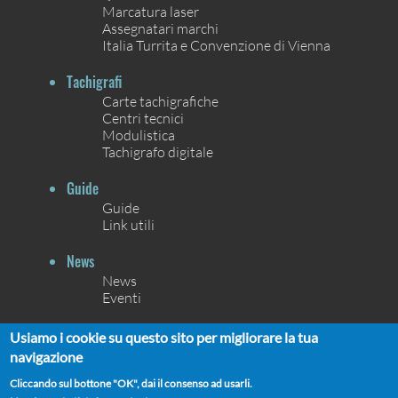
Marcatura laser
Assegnatari marchi
Italia Turrita e Convenzione di Vienna
Tachigrafi
Carte tachigrafiche
Centri tecnici
Modulistica
Tachigrafo digitale
Guide
Guide
Link utili
News
News
Eventi
Contatti
Usiamo i cookie su questo sito per migliorare la tua
Contatti
navigazione
Chi siamo
Cliccando sul bottone "OK", dai il consenso ad usarli.