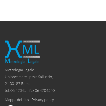
Metrologia Legale
Unioncamere - p.zza Sallustio,
21 00187 Roma
tel. 06 47041 - fax 06 4704240
Mappa del sito |
Privacy policy