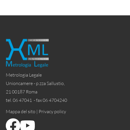
Metrologia Legale
Unioncamere - p.zza Sallustio,
21 00187 Roma
tel. 06 47041 - fax 06 4704240
Mappa del sito |
Privacy policy