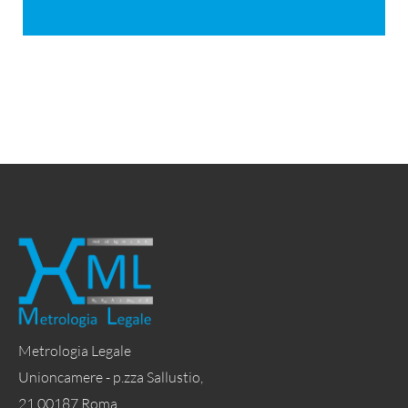
Metrologia Legale
Unioncamere - p.zza Sallustio,
21 00187 Roma