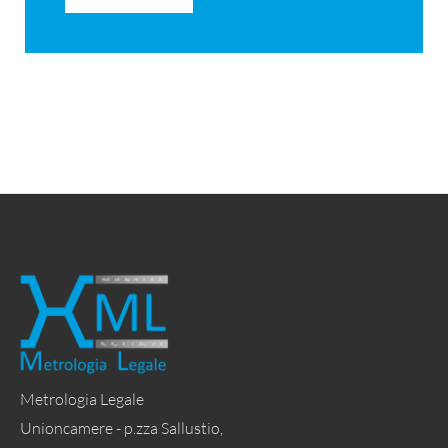
Metrologia Legale
Unioncamere - p.zza Sallustio,