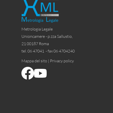
Metrologia Legale
Unioncamere - p.zza Sallustio,
21 00187 Roma
tel. 06 47041 - fax 06 4704240
Mappa del sito |
Privacy policy