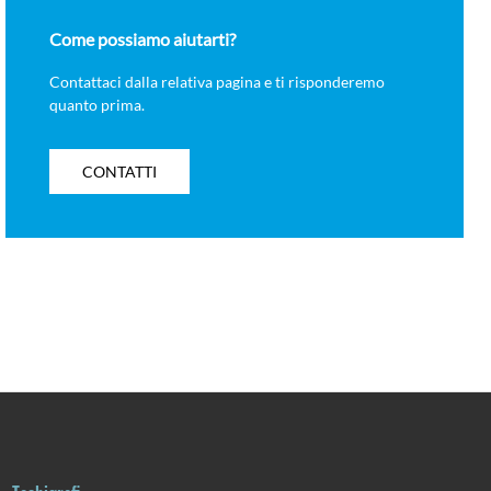
Come possiamo aiutarti?
Contattaci dalla relativa pagina e ti risponderemo
quanto prima.
CONTATTI