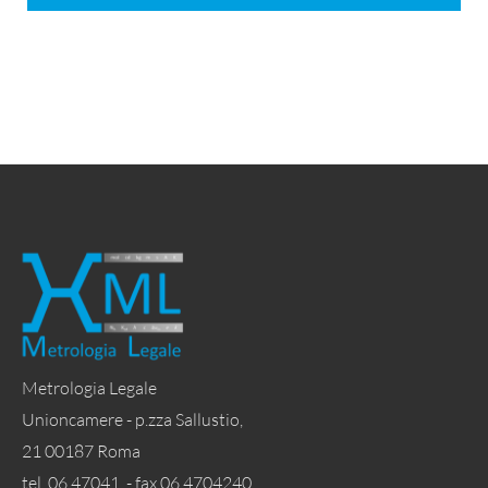
Metrologia Legale
Unioncamere - p.zza Sallustio,
21 00187 Roma
tel. 06 47041 - fax 06 4704240