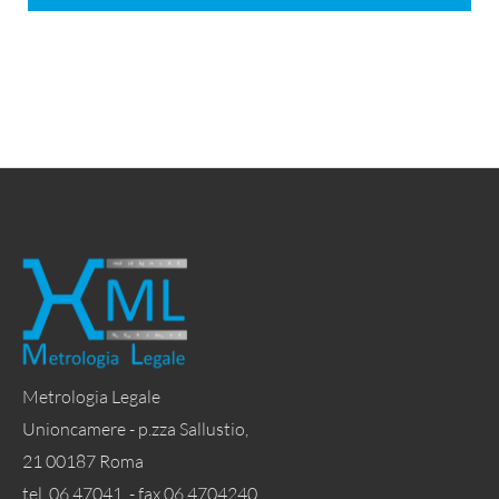
Metrologia Legale
Unioncamere - p.zza Sallustio,
21 00187 Roma
tel. 06 47041 - fax 06 4704240