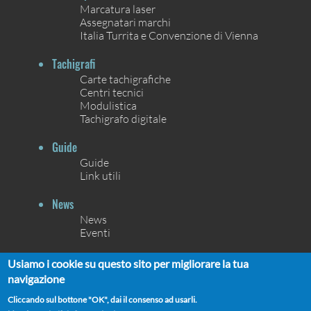
Marcatura laser
Assegnatari marchi
Italia Turrita e Convenzione di Vienna
Tachigrafi
Carte tachigrafiche
Centri tecnici
Modulistica
Tachigrafo digitale
Guide
Guide
Link utili
News
News
Eventi
Contatti
Usiamo i cookie su questo sito per migliorare la tua
Contatti
navigazione
Chi siamo
Cliccando sul bottone "OK", dai il consenso ad usarli.