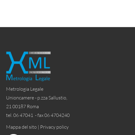
Metrologia Legale
Unioncamere - p.zza Sallustio,
21 00187 Roma
tel. 06 47041 - fax 06 4704240
Mappa del sito |
Privacy policy