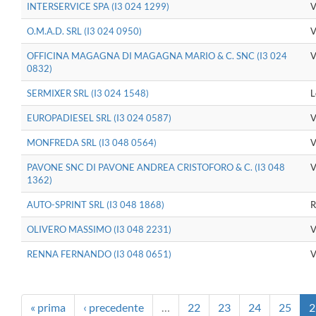
INTERSERVICE SPA (I3 024 1299)
V
O.M.A.D. SRL (I3 024 0950)
V
OFFICINA MAGAGNA DI MAGAGNA MARIO & C. SNC (I3 024
V
0832)
SERMIXER SRL (I3 024 1548)
L
EUROPADIESEL SRL (I3 024 0587)
V
MONFREDA SRL (I3 048 0564)
V
PAVONE SNC DI PAVONE ANDREA CRISTOFORO & C. (I3 048
V
1362)
AUTO-SPRINT SRL (I3 048 1868)
R
OLIVERO MASSIMO (I3 048 2231)
V
RENNA FERNANDO (I3 048 0651)
V
« prima
‹ precedente
…
22
23
24
25
2