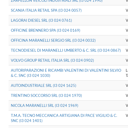
ZARPELLON VEICOLI INDUSTRIALI SRL (I3 024 1990)
V
SCANIA ITALIA RETAIL SPA (I3 024 0057)
V
LAGORAI DIESEL SRL (I3 024 0761)
V
OFFICINE BRENNERO SPA (I3 024 0169)
V
OFFICINA MARANELLI SERGIO SRL (I3 024 0032)
V
TECNODIESEL DI MARANELLI UMBERTO & C. SRL (I3 024 0867)
V
VOLVO GROUP RETAIL ITALIA SRL (I3 024 0902)
V
AUTORIPARAZIONI E RICAMBI VALENTINI DI VALENTINI SILVIO
L
& C. SNC (I3 024 1030)
T
AUTOINDUSTRIALE SRL (I3 024 1625)
V
TRENTINO SOCCORSO SRL (I3 024 1970)
V
NICOLA MARANELLI SRL (I3 024 1969)
V
T.M.A. TECNO MECCANICA ARTIGIANA DI PACE VIGILIO & C.
V
SNC (I3 024 1401)