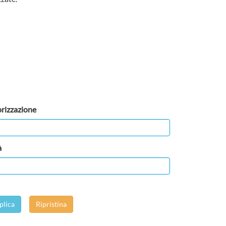
rizzazione
à
plica
Ripristina