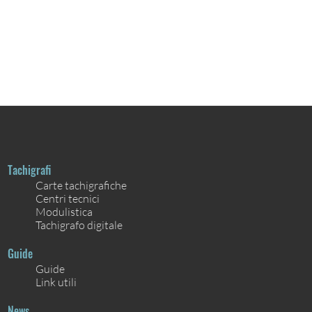
Tachigrafi
Carte tachigrafiche
Centri tecnici
Modulistica
Tachigrafo digitale
Guide
Guide
Link utili
News