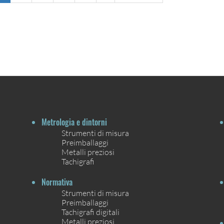
Metrologia e dintorni
Strumenti di misura
Preimballaggi
Metalli preziosi
Tachigrafi
Normativa
Strumenti di misura
Preimballaggi
Tachigrafi digitali
Metalli preziosi