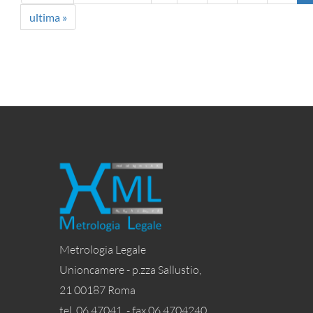
ultima »
Metrologia Legale
Unioncamere - p.zza Sallustio,
21 00187 Roma
tel. 06 47041 - fax 06 4704240