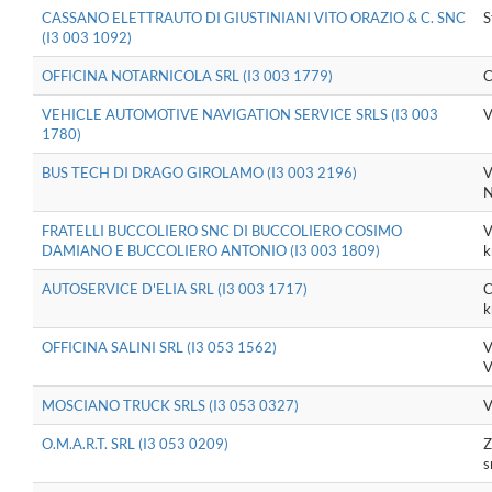
CASSANO ELETTRAUTO DI GIUSTINIANI VITO ORAZIO & C. SNC
S
(I3 003 1092)
OFFICINA NOTARNICOLA SRL (I3 003 1779)
C
VEHICLE AUTOMOTIVE NAVIGATION SERVICE SRLS (I3 003
V
1780)
BUS TECH DI DRAGO GIROLAMO (I3 003 2196)
V
FRATELLI BUCCOLIERO SNC DI BUCCOLIERO COSIMO
V
DAMIANO E BUCCOLIERO ANTONIO (I3 003 1809)
k
AUTOSERVICE D'ELIA SRL (I3 003 1717)
C
k
OFFICINA SALINI SRL (I3 053 1562)
V
V
MOSCIANO TRUCK SRLS (I3 053 0327)
V
O.M.A.R.T. SRL (I3 053 0209)
Z
s