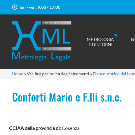
Salta
lun - ven: 9:00 - 17:00
al
contenuto
principale
METROLOGIA
N
E DINTORNI
Tu
Home
»
Verifica periodica degli strumenti
»
Elenco storico dei labo
sei
qui
Conforti Mario e F.lli s.n.c.
CCIAA della provincia di:
Cosenza