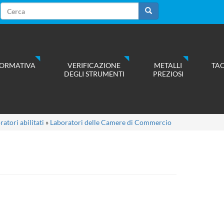
Form
di
Cerca
ricerca
ORMATIVA
VERIFICAZIONE
METALLI
TA
DEGLI STRUMENTI
PREZIOSI
ratori abilitati
»
Laboratori delle Camere di Commercio