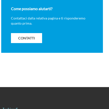
Come possiamo aiutarti?
Contattaci dalla relativa pagina e ti risponderemo
quanto prima.
CONTATTI