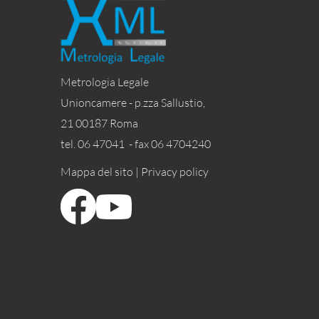
Metrologia Legale
Unioncamere - p.zza Sallustio,
21 00187 Roma
tel. 06 47041 - fax 06 4704240
Mappa del sito |
Privacy policy