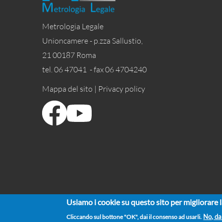
Metrologia Legale
Unioncamere - p.zza Sallustio,
21 00187 Roma
tel. 06 47041 - fax 06 4704240
Mappa del sito |
Privacy policy
Usiamo i cookie su questo sito per migliorare 
Cliccando sul bottone "OK", dai il consenso ad usarli.
No, da
UNIONCAMERE ©2021