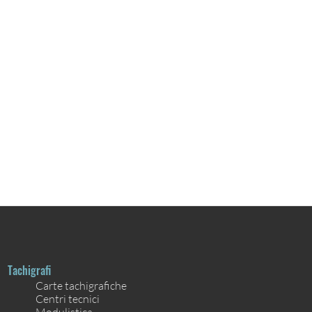
Tachigrafi
Carte tachigrafiche
Centri tecnici
Modulistica