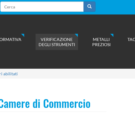
Form
di
Cerca
ricerca
ORMATIVA
VERIFICAZIONE
METALLI
TA
DEGLI STRUMENTI
PREZIOSI
i abilitati
e Camere di Commercio