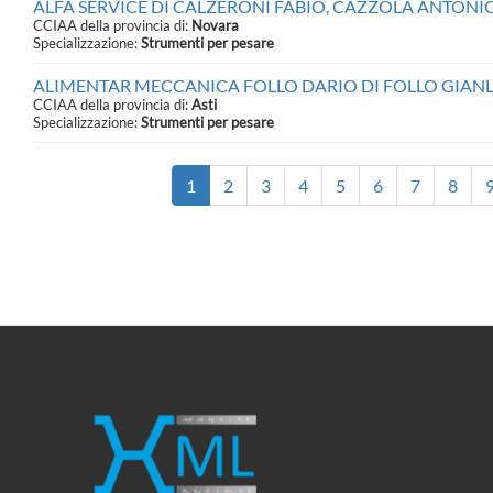
ALFA SERVICE DI CALZERONI FABIO, CAZZOLA ANTONIO &
CCIAA della provincia di:
Novara
Specializzazione:
Strumenti per pesare
ALIMENTAR MECCANICA FOLLO DARIO DI FOLLO GIANL
CCIAA della provincia di:
Asti
Specializzazione:
Strumenti per pesare
1
2
3
4
5
6
7
8