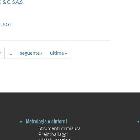
 C. S.A.S.
UIGI
9
…
seguente ›
ultima »
Metrologia e dintorni
Strumenti di misura
Preimballaggi
Metalli preziosi