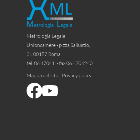
Metrologia Legale
Unioncamere - p.zza Sallustio,
21 00187 Roma
tel. 06 47041 - fax 06 4704240
Mappa del sito |
Privacy policy