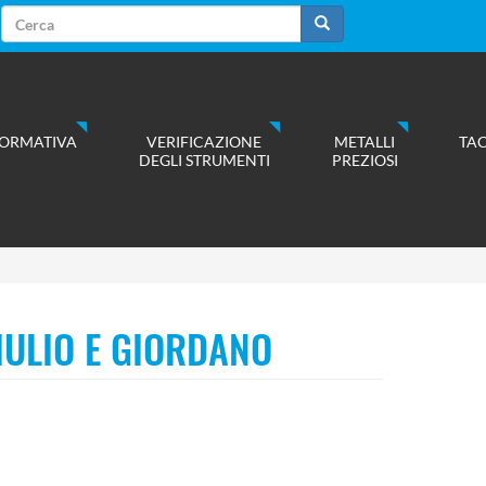
Form
di
Cerca
ricerca
ORMATIVA
VERIFICAZIONE
METALLI
TA
DEGLI STRUMENTI
PREZIOSI
GIULIO E GIORDANO