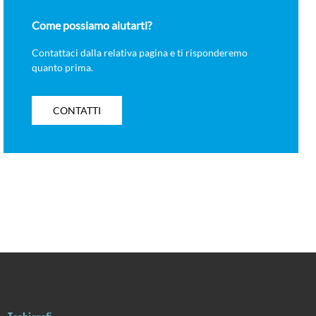
Come possiamo aiutarti?
Contattaci dalla relativa pagina e ti risponderemo
quanto prima.
CONTATTI