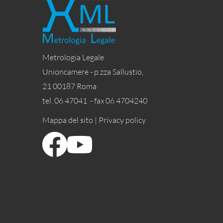
Metrologia Legale
Unioncamere - p.zza Sallustio,
21 00187 Roma
tel. 06 47041 - fax 06 4704240
Mappa del sito |
Privacy policy