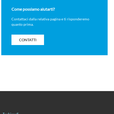
Come possiamo aiutarti?
Contattaci dalla relativa pagina e ti risponderemo
quanto prima.
CONTATTI