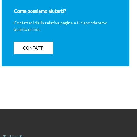
Come possiamo aiutarti?
Contattaci dalla relativa pagina e ti risponderemo
quanto prima.
CONTATTI