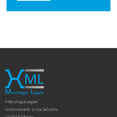
Metrologia Legale
Unioncamere - p.zza Sallustio,
21 00187 Roma