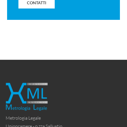
CONTATTI
Metrologia Legale
Unioncamere - p.zza Sallustio,