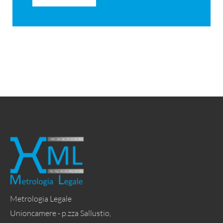
Metrologia Legale
Unioncamere - p.zza Sallustio,