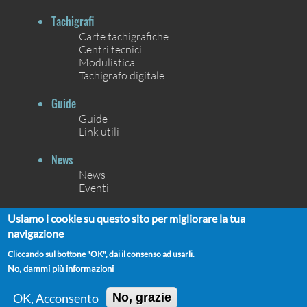
Tachigrafi
Carte tachigrafiche
Centri tecnici
Modulistica
Tachigrafo digitale
Guide
Guide
Link utili
News
News
Eventi
Contatti
Usiamo i cookie su questo sito per migliorare la tua
Contatti
navigazione
Chi siamo
Cliccando sul bottone "OK", dai il consenso ad usarli.
No, dammi più informazioni
OK, Acconsento
No, grazie
UNIONCAMERE ©2021