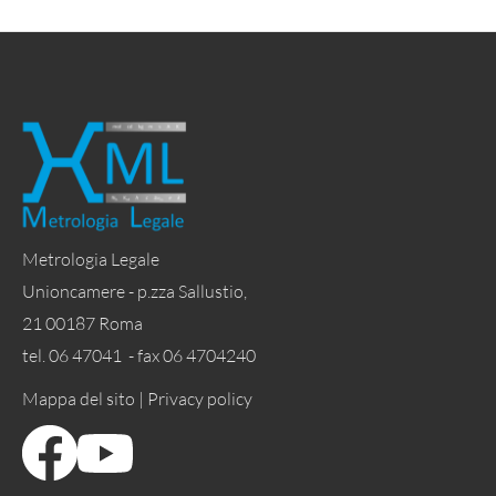
Metrologia Legale
Unioncamere - p.zza Sallustio,
21 00187 Roma
tel. 06 47041 - fax 06 4704240
Mappa del sito |
Privacy policy