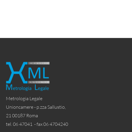
Metrologia Legale
Unioncamere - p.zza Sallustio,
21 00187 Roma
tel. 06 47041 - fax 06 4704240