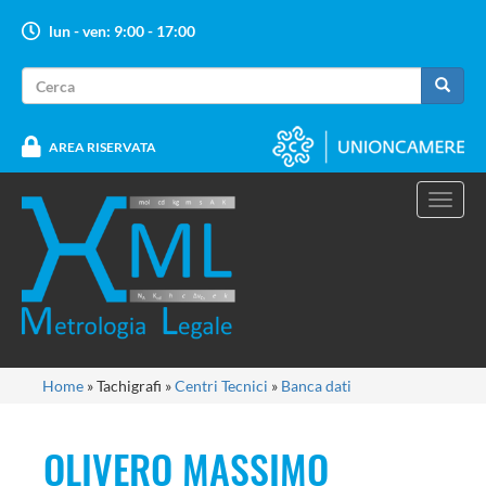
Salta
lun - ven: 9:00 - 17:00
al
contenuto
Form
principale
di
Cerca
ricerca
AREA RISERVATA
Toggl
navig
Tu
Home
»
Tachigrafi
»
Centri Tecnici
»
Banca dati
sei
qui
OLIVERO MASSIMO