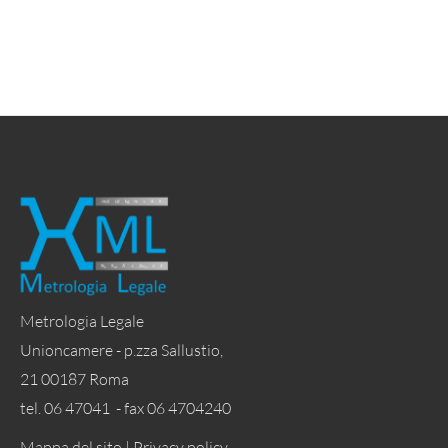
Metrologia Legale
Unioncamere - p.zza Sallustio,
21 00187 Roma
tel. 06 47041 - fax 06 4704240
Mappa del sito |
Privacy policy