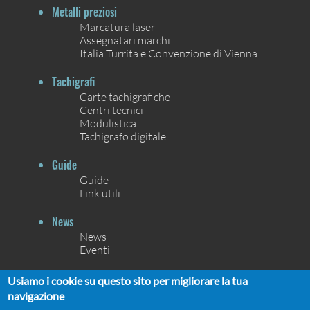
Metalli preziosi
Marcatura laser
Assegnatari marchi
Italia Turrita e Convenzione di Vienna
Tachigrafi
Carte tachigrafiche
Centri tecnici
Modulistica
Tachigrafo digitale
Guide
Guide
Link utili
News
News
Eventi
Contatti
Usiamo i cookie su questo sito per migliorare la tua
Contatti
navigazione
Chi siamo