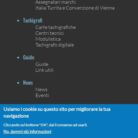
Assegnatari marchi
Italia Turrita e Convenzione di Vienna
Tachigrafi
Carte tachigrafiche
Centri tecnici
Modulistica
Tachigrafo digitale
Guide
Guide
Link utili
News
News
Eventi
Contatti
Usiamo i cookie su questo sito per migliorare la tua
Contatti
navigazione
Chi siamo
Cliccando sul bottone "OK", dai il consenso ad usarli.
No, dammi più informazioni