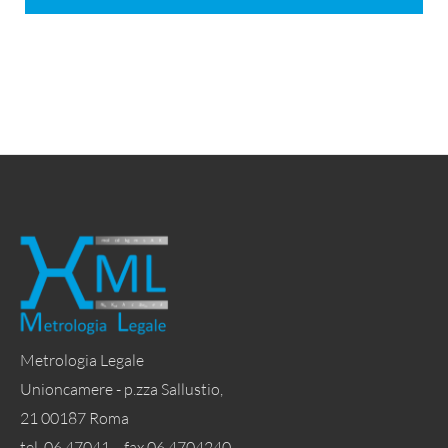
Metrologia Legale
Unioncamere - p.zza Sallustio,
21 00187 Roma
tel. 06 47041 - fax 06 4704240