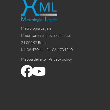
Metrologia Legale
Unioncamere - p.zza Sallustio,
21 00187 Roma
tel. 06 47041 - fax 06 4704240
Mappa del sito |
Privacy policy