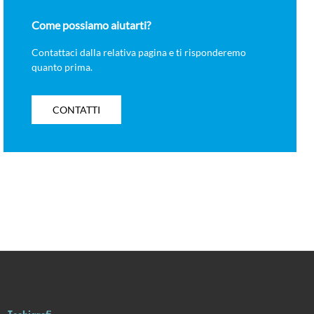
Come possiamo aiutarti?
Contattaci dalla relativa pagina e ti risponderemo
quanto prima.
CONTATTI