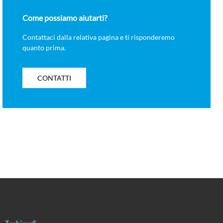
Come possiamo aiutarti?
Contattaci dalla relativa pagina e ti risponderemo
quanto prima.
CONTATTI