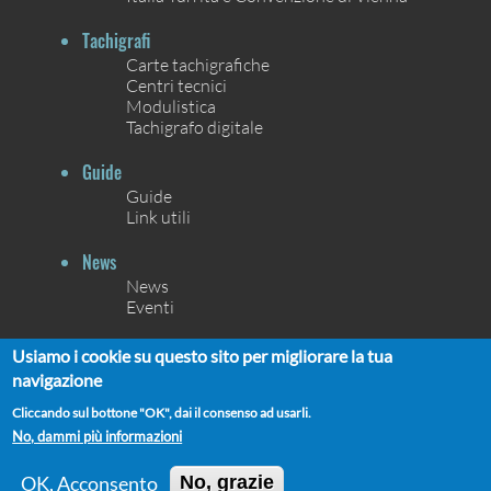
Tachigrafi
Carte tachigrafiche
Centri tecnici
Modulistica
Tachigrafo digitale
Guide
Guide
Link utili
News
News
Eventi
Contatti
Usiamo i cookie su questo sito per migliorare la tua
Contatti
navigazione
Chi siamo
Cliccando sul bottone "OK", dai il consenso ad usarli.
No, dammi più informazioni
OK, Acconsento
No, grazie