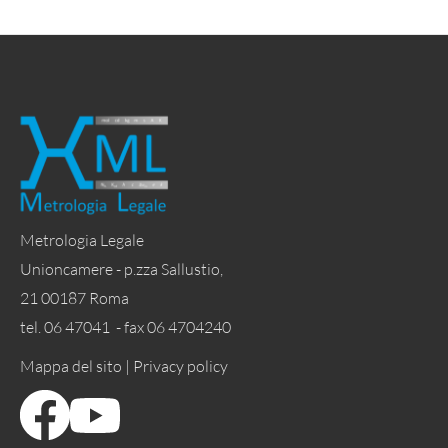
Metrologia Legale
Unioncamere - p.zza Sallustio,
21 00187 Roma
tel. 06 47041 - fax 06 4704240
Mappa del sito |
Privacy policy