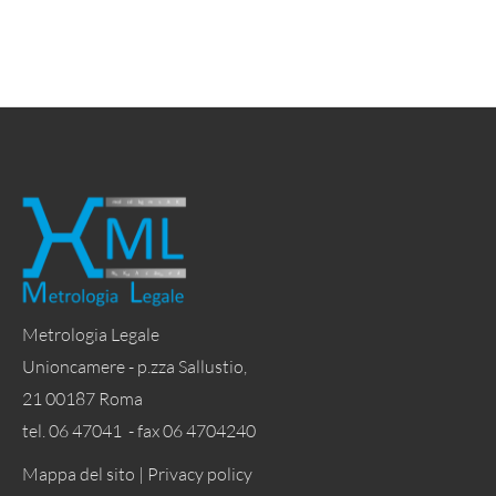
Metrologia Legale
Unioncamere - p.zza Sallustio,
21 00187 Roma
tel. 06 47041 - fax 06 4704240
Mappa del sito |
Privacy policy