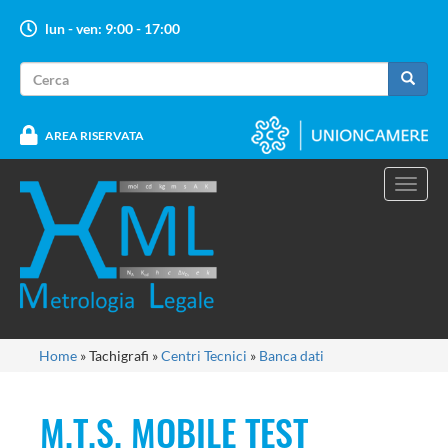
Salta
lun - ven: 9:00 - 17:00
al
contenuto
Form
principale
di
Cerca
ricerca
AREA RISERVATA
Toggl
navig
Tu
Home
»
Tachigrafi
»
Centri Tecnici
»
Banca dati
sei
qui
M.T.S. MOBILE TEST