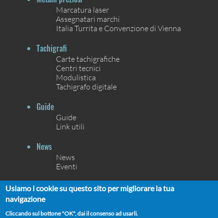
Marcatura laser
Assegnatari marchi
Italia Turrita e Convenzione di Vienna
Tachigrafi
Carte tachigrafiche
Centri tecnici
Modulistica
Tachigrafo digitale
Guide
Guide
Link utili
News
News
Eventi
Contatti
Usiamo i cookie su questo sito per migliorare la tua
Contatti
navigazione
Chi siamo
Cliccando sul bottone "OK", dai il consenso ad usarli.