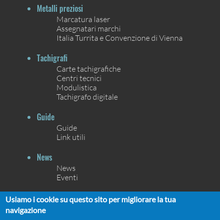
Metalli preziosi
Marcatura laser
Assegnatari marchi
Italia Turrita e Convenzione di Vienna
Tachigrafi
Carte tachigrafiche
Centri tecnici
Modulistica
Tachigrafo digitale
Guide
Guide
Link utili
News
News
Eventi
Contatti
Usiamo i cookie su questo sito per migliorare la tua
Contatti
navigazione
Chi siamo