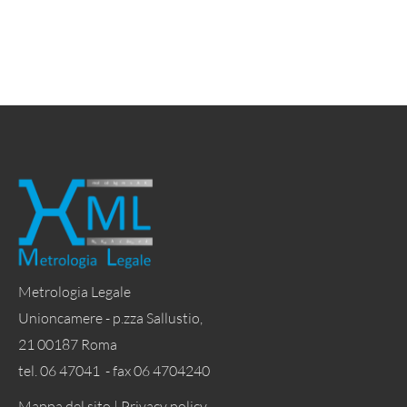
Metrologia Legale
Unioncamere - p.zza Sallustio,
21 00187 Roma
tel. 06 47041 - fax 06 4704240
Mappa del sito |
Privacy policy