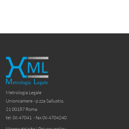
Metrologia Legale
Unioncamere - p.zza Sallustio,
21 00187 Roma
tel. 06 47041 - fax 06 4704240
Mappa del sito |
Privacy policy