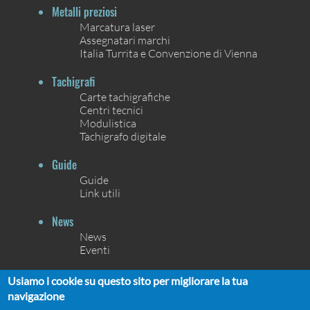
Metalli preziosi
Marcatura laser
Assegnatari marchi
Italia Turrita e Convenzione di Vienna
Tachigrafi
Carte tachigrafiche
Centri tecnici
Modulistica
Tachigrafo digitale
Guide
Guide
Link utili
News
News
Eventi
Contatti
Usiamo i cookie su questo sito per migliorare la tua
Contatti
navigazione
Chi siamo