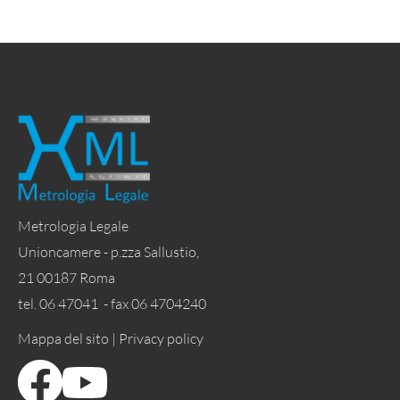
Metrologia Legale
Unioncamere - p.zza Sallustio,
21 00187 Roma
tel. 06 47041 - fax 06 4704240
Mappa del sito |
Privacy policy