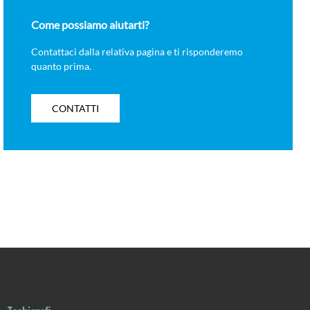
Come possiamo aiutarti?
Contattaci dalla relativa pagina e ti risponderemo
quanto prima.
CONTATTI