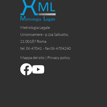
Metrologia Legale
Unioncamere - p.zza Sallustio,
21 00187 Roma
tel. 06 47041 - fax 06 4704240
Mappa del sito |
Privacy policy